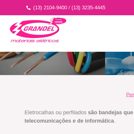
Ir
(13) 2104-9400 / (13) 3235-4445
para
o
conteúdo
Per
Eletrocalhas ou perfilados
são bandejas que 
telecomunicações e de informática
.