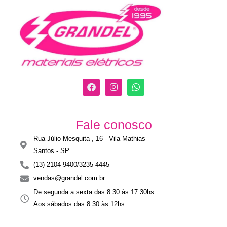
F
I
W
a
n
h
c
s
a
e
t
t
b
a
s
Fale conosco
o
g
a
o
r
p
Rua Júlio Mesquita , 16 - Vila Mathias
k
a
p
m
Santos - SP​
(13) 2104-9400/3235-4445
vendas@grandel.com.br
De segunda a sexta das 8:30 às 17:30hs
Aos sábados das 8:30 às 12hs