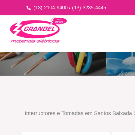
Ir
(13) 2104-9400 / (13) 3235-4445
para
o
conteúdo
Interruptores e Tomadas em Santos Baixada S