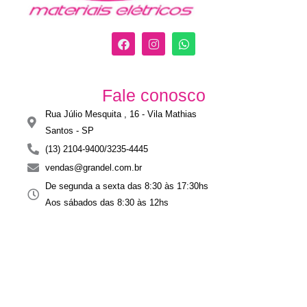
F
I
W
a
n
h
c
s
a
e
t
t
b
a
s
Fale conosco
o
g
a
o
r
p
Rua Júlio Mesquita , 16 - Vila Mathias
k
a
p
m
Santos - SP​
(13) 2104-9400/3235-4445
vendas@grandel.com.br
De segunda a sexta das 8:30 às 17:30hs
Aos sábados das 8:30 às 12hs