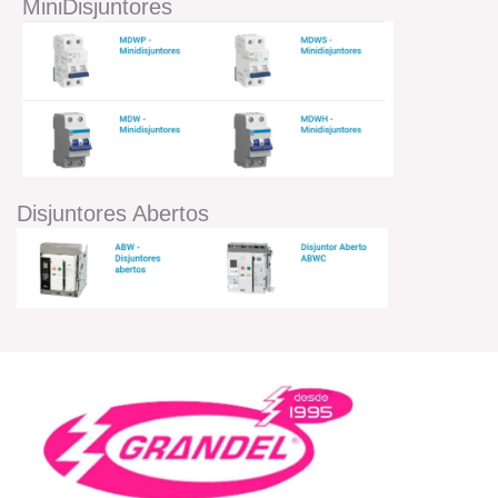
MiniDisjuntores
Disjuntores Abertos